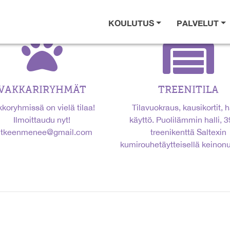
KOULUTUS
PALVELUT
VAKKARIRYHMÄT
TREENITILA
kkoryhmissä on vielä tilaa!
Tilavuokraus, kausikortit, h
Ilmoittaudu nyt!
käyttö. Puolilämmin halli, 
utkeenmenee@gmail.com
treenikenttä Saltexin
kumirouhetäytteisellä keinonu