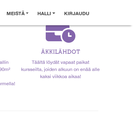
MEISTÄ
HALLI
KIRJAUDU
ÄKKILÄHDOT
allin
Täältä löydät vapaat paikat
390m²
kursseilta, joiden alkuun on enää alle
kaksi viikkoa aikaa!
rmella!