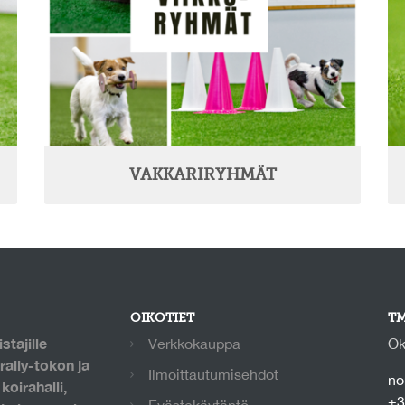
VAKKARIRYHMÄT
OIKOTIET
TM
stajille
Verkkokauppa
Ok
rally-tokon ja
Ilmoittautumisehdot
no
oirahalli,
+3