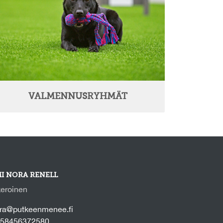
VALMENNUSRYHMÄT
I NORA RENELL
eroinen
ra@putkeenmenee.fi
58456372580