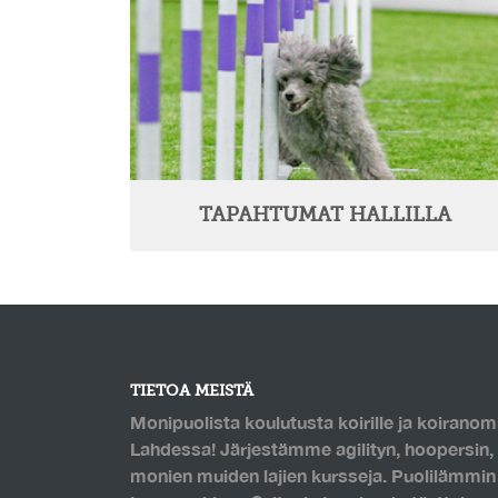
TAPAHTUMAT HALLILLA
TIETOA MEISTÄ
Monipuolista koulutusta koirille ja koiranomi
Lahdessa! Järjestämme agilityn, hoopersin, 
monien muiden lajien kursseja. Puolilämmin k