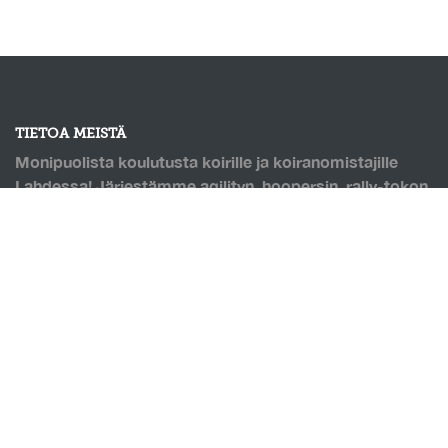
TIETOA MEISTÄ
Monipuolista koulutusta koirille ja koiranomistajille
Lahdessa! Järjestämme agilityn, hoopersin, rally-tokon
ja monien muiden lajien kursseja. Puolilämmin
koirahalli, jossa pohjana Saltexin kumirouhetäytteinen
keinonurmi. Mahdollisuus omatoimitreenaukseen, sekä
hallin vuokraukseen!
OIKOTIET
Verkkokauppa
Ilmoittautumisehdot
Evästekäytäntö