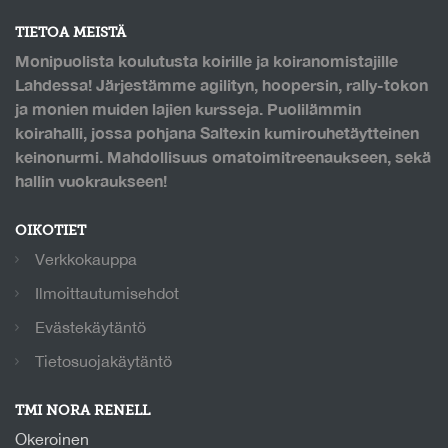
TIETOA MEISTÄ
Monipuolista koulutusta koirille ja koiranomistajille
Lahdessa! Järjestämme agilityn, hoopersin, rally-tokon
ja monien muiden lajien kursseja. Puolilämmin
koirahalli, jossa pohjana Saltexin kumirouhetäytteinen
keinonurmi. Mahdollisuus omatoimitreenaukseen, sekä
hallin vuokraukseen!
OIKOTIET
Verkkokauppa
Ilmoittautumisehdot
Evästekäytäntö
Tietosuojakäytäntö
TMI NORA RENELL
Okeroinen