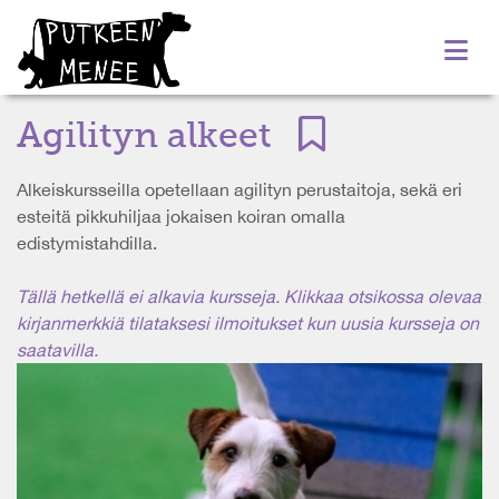
Agilityn alkeet
Alkeiskursseilla opetellaan agilityn perustaitoja, sekä eri
esteitä pikkuhiljaa jokaisen koiran omalla
edistymistahdilla.
Tällä hetkellä ei alkavia kursseja. Klikkaa otsikossa olevaa
kirjanmerkkiä tilataksesi ilmoitukset kun uusia kursseja on
saatavilla.