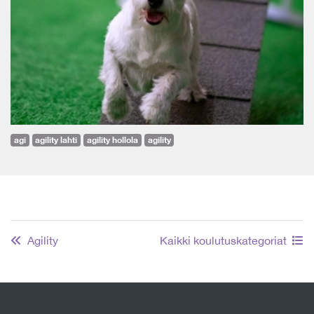
agi
agility lahti
agility hollola
agility
Agility
Kaikki koulutuskategoriat