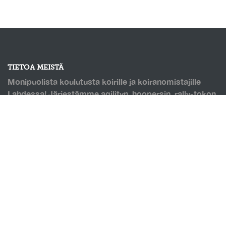
TIETOA MEISTÄ
Monipuolista koulutusta koirille ja koiranomistajille
Lahdessa! Järjestämme agilityn, hoopersin, rally-tokon
ja monien muiden lajien kursseja. Puolilämmin
koirahalli, jossa pohjana Saltexin kumirouhetäytteinen
keinonurmi. Mahdollisuus omatoimitreenaukseen, sekä
hallin vuokraukseen!
OIKOTIET
Verkkokauppa
Ilmoittautumisehdot
Evästekäytäntö