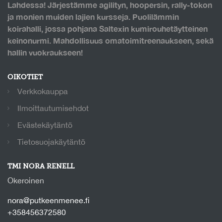
Lahdessa! Järjestämme agilityn, hoopersin, rally-tokon
ja monien muiden lajien kursseja. Puolilämmin
koirahalli, jossa pohjana Saltexin kumirouhetäytteinen
keinonurmi. Mahdollisuus omatoimitreenaukseen, sekä
hallin vuokraukseen!
OIKOTIET
Verkkokauppa
Ilmoittautumisehdot
Evästekäytäntö
Tietosuojakäytäntö
TMI NORA RENELL
Okeroinen
nora@putkeenmenee.fi
+358456372580