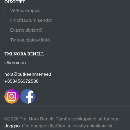
OIKOTIET
Verkkokauppa
Ilmoittautumisehdot
Evästekäytäntö
Tietosuojakäytäntö
TMI NORA RENELL
Okeroinen
nora@putkeenmenee.fi
+358456372580
©2026 Tmi Nora Renell Tämän verkkopalvelun tarjoaa
doggso
. Ota doggso käyttöön ja keskity asiakkaisiisi,