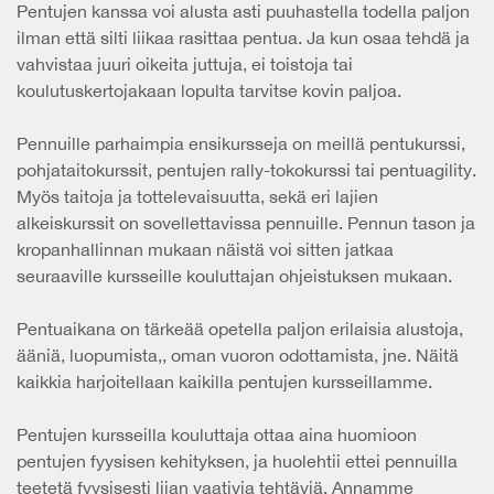
Pentujen kanssa voi alusta asti puuhastella todella paljon
ilman että silti liikaa rasittaa pentua. Ja kun osaa tehdä ja
vahvistaa juuri oikeita juttuja, ei toistoja tai
koulutuskertojakaan lopulta tarvitse kovin paljoa.
Pennuille parhaimpia ensikursseja on meillä pentukurssi,
pohjataitokurssit, pentujen rally-tokokurssi tai pentuagility.
Myös taitoja ja tottelevaisuutta, sekä eri lajien
alkeiskurssit on sovellettavissa pennuille. Pennun tason ja
kropanhallinnan mukaan näistä voi sitten jatkaa
seuraaville kursseille kouluttajan ohjeistuksen mukaan.
Pentuaikana on tärkeää opetella paljon erilaisia alustoja,
ääniä, luopumista,, oman vuoron odottamista, jne. Näitä
kaikkia harjoitellaan kaikilla pentujen kursseillamme.
Pentujen kursseilla kouluttaja ottaa aina huomioon
pentujen fyysisen kehityksen, ja huolehtii ettei pennuilla
teetetä fyysisesti liian vaativia tehtäviä. Annamme