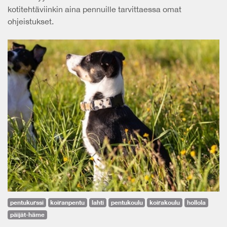
kotitehtäviinkin aina pennuille tarvittaessa omat
ohjeistukset.
pentukurssi
koiranpentu
lahti
pentukoulu
koirakoulu
hollola
päijät-häme