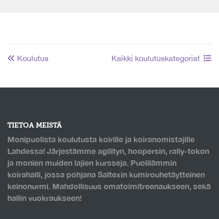
Koulutus
Kaikki koulutuskategoriat
TIETOA MEISTÄ
Monipuolista koulutusta koirille ja koiranomistajille
Lahdessa! Järjestämme agilityn, hoopersin, rally-tokon
ja monien muiden lajien kursseja. Puolilämmin
koirahalli, jossa pohjana Saltexin kumirouhetäytteinen
keinonurmi. Mahdollisuus omatoimitreenaukseen, sekä
hallin vuokraukseen!