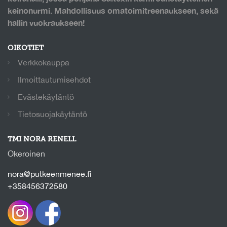
keinonurmi. Mahdollisuus omatoimitreenaukseen, sekä
hallin vuokraukseen!
OIKOTIET
Verkkokauppa
Ilmoittautumisehdot
Evästekäytäntö
Tietosuojakäytäntö
TMI NORA RENELL
Okeroinen
nora@putkeenmenee.fi
+358456372580