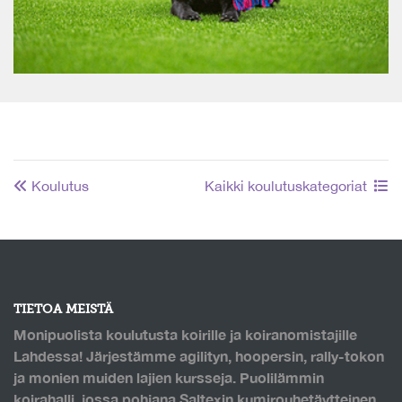
Koulutus
Kaikki koulutuskategoriat
TIETOA MEISTÄ
Monipuolista koulutusta koirille ja koiranomistajille
Lahdessa! Järjestämme agilityn, hoopersin, rally-tokon
ja monien muiden lajien kursseja. Puolilämmin
koirahalli, jossa pohjana Saltexin kumirouhetäytteinen