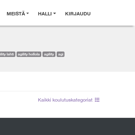
MEISTÄ
HALLI
KIRJAUDU
lity lahti
agility hollola
agility
agi
Kaikki koulutuskategoriat