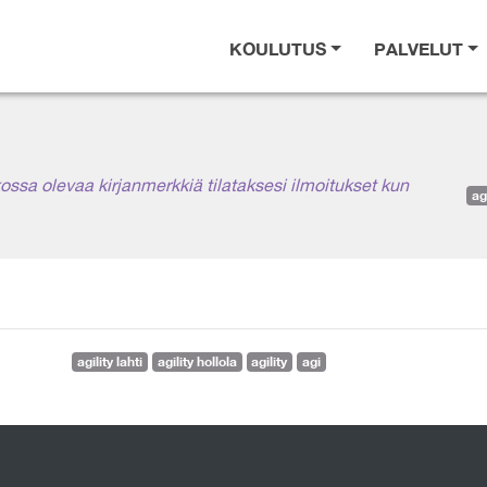
KOULUTUS
PALVELUT
ikossa olevaa kirjanmerkkiä tilataksesi ilmoitukset kun
agi
agility lahti
agility hollola
agility
agi