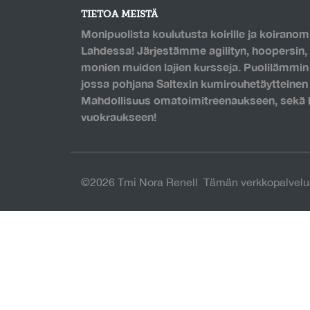
TIETOA MEISTÄ
Monipuolista koulutusta koirille ja koiranomi
Lahdessa! Järjestämme agilityn, hoopersin, 
monien muiden lajien kursseja. Puolilämmin k
jossa pohjana Saltexin kumirouhetäytteinen
Mahdollisuus omatoimitreenaukseen, sekä h
vuokraukseen!
©2026 Tmi Nora Renell Tämän verkkopalvelu