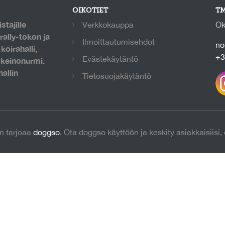
OIKOTIET
TM
stajille
Verkkokauppa
Ok
rally-tokon ja
Ilmoittautumisehdot
no
oirahalli,
+3
Evästekäytäntö
 keinonurmi.
allin
Tietosuojakäytäntö
n tarjoaa
doggso
. Ota doggso käyttöön ja keskity asiakkaisiisi,