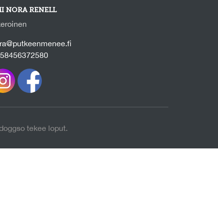
I NORA RENELL
eroinen
ra@putkeenmenee.fi
58456372580
 doggso tekee loput.