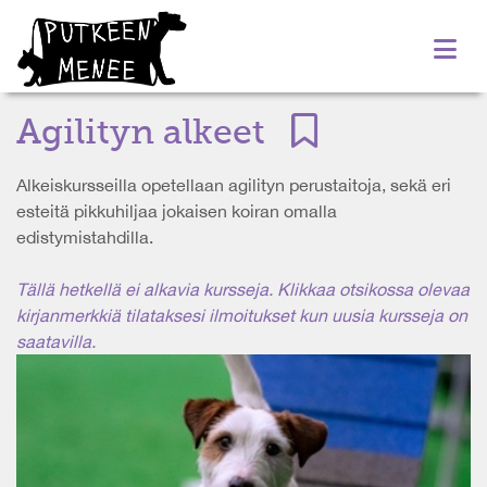
Agilityn alkeet
Alkeiskursseilla opetellaan agilityn perustaitoja, sekä eri
esteitä pikkuhiljaa jokaisen koiran omalla
edistymistahdilla.
Tällä hetkellä ei alkavia kursseja. Klikkaa otsikossa olevaa
kirjanmerkkiä tilataksesi ilmoitukset kun uusia kursseja on
saatavilla.