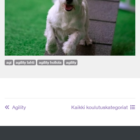
agi
agility lahti
agility hollola
agility
Agility
Kaikki koulutuskategoriat