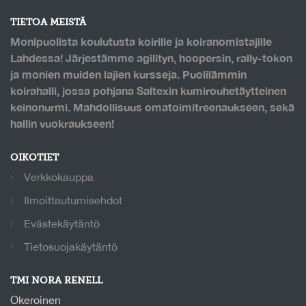
TIETOA MEISTÄ
Monipuolista koulutusta koirille ja koiranomistajille
Lahdessa! Järjestämme agilityn, hoopersin, rally-tokon
ja monien muiden lajien kursseja. Puolilämmin
koirahalli, jossa pohjana Saltexin kumirouhetäytteinen
keinonurmi. Mahdollisuus omatoimitreenaukseen, sekä
hallin vuokraukseen!
OIKOTIET
Verkkokauppa
Ilmoittautumisehdot
Evästekäytäntö
Tietosuojakäytäntö
TMI NORA RENELL
Okeroinen