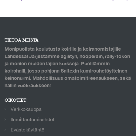
TIETOA MEISTÄ
Monipuolista koulutusta koirille ja koiranomistajille
Lahdessa! Järjestämme agilityn, hoopersin, rally-tokon
ja monien muiden lajien kursseja. Puolilämmin
koirahalli, jossa pohjana Saltexin kumirouhetäytteinen
keinonurmi. Mahdollisuus omatoimitreenaukseen, sekä
hallin vuokraukseen!
OIKOTIET
Verkkokauppa
Ilmoittautumisehdot
Evästekäytäntö