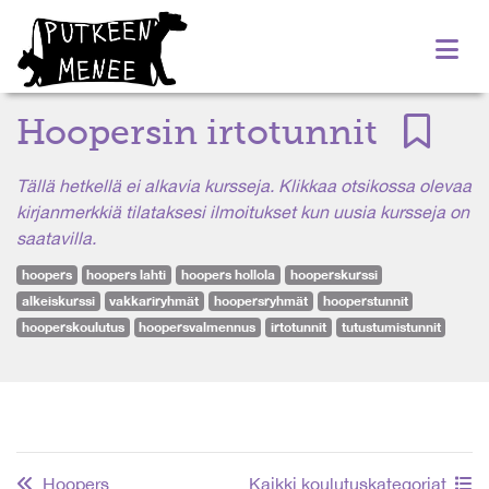
Hoopersin irtotunnit
Tällä hetkellä ei alkavia kursseja. Klikkaa otsikossa olevaa
kirjanmerkkiä tilataksesi ilmoitukset kun uusia kursseja on
saatavilla.
hoopers
hoopers lahti
hoopers hollola
hooperskurssi
alkeiskurssi
vakkariryhmät
hoopersryhmät
hooperstunnit
hooperskoulutus
hoopersvalmennus
irtotunnit
tutustumistunnit
Hoopers
Kaikki koulutuskategoriat