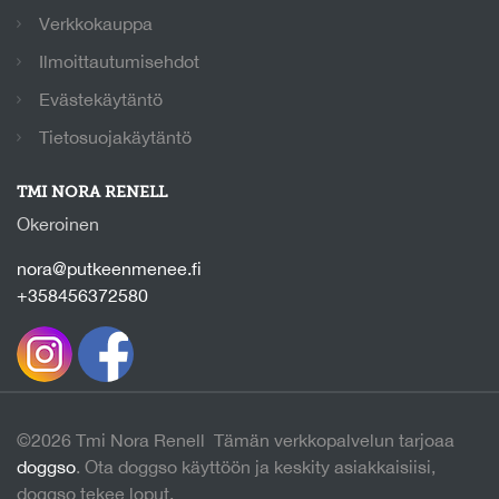
Verkkokauppa
Ilmoittautumisehdot
Evästekäytäntö
Tietosuojakäytäntö
TMI NORA RENELL
Okeroinen
nora@putkeenmenee.fi
+358456372580
©2026 Tmi Nora Renell Tämän verkkopalvelun tarjoaa
doggso
. Ota doggso käyttöön ja keskity asiakkaisiisi,
doggso tekee loput.