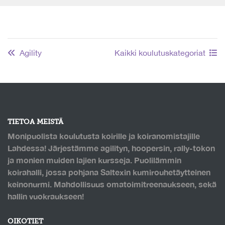
Agility
Kaikki koulutuskategoriat
TIETOA MEISTÄ
Monipuolista koulutusta koirille ja koiranomistajille
Lahdessa! Järjestämme agilityn, hoopersin, rally-tokon
ja monien muiden lajien kursseja. Puolilämmin
koirahalli, jossa pohjana Saltexin kumirouhetäytteinen
keinonurmi. Mahdollisuus omatoimitreenaukseen, sekä
hallin vuokraukseen!
OIKOTIET