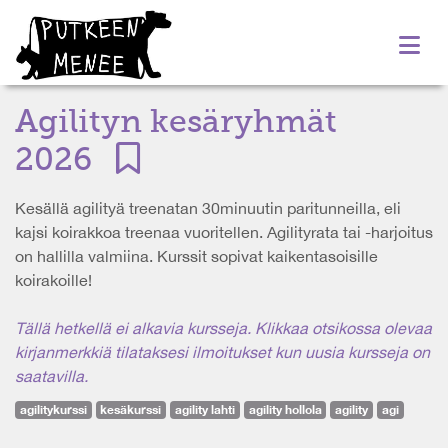
Agilityn kesäryhmät
2026
Kesällä agilityä treenatan 30minuutin paritunneilla, eli
kajsi koirakkoa treenaa vuoritellen. Agilityrata tai -harjoitus
on hallilla valmiina. Kurssit sopivat kaikentasoisille
koirakoille!
Tällä hetkellä ei alkavia kursseja. Klikkaa otsikossa olevaa
kirjanmerkkiä tilataksesi ilmoitukset kun uusia kursseja on
saatavilla.
agilitykurssi
kesäkurssi
agility lahti
agility hollola
agility
agi