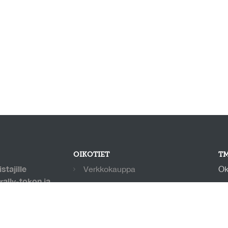
OIKOTIET
TM
stajille
Verkkokauppa
Ok
rally-tokon ja
Ilmoittautumisehdot
no
oirahalli,
+3
Evästekäytäntö
 keinonurmi.
allin
Tietosuojakäytäntö