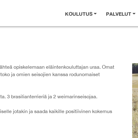
KOULUTUS
PALVELUT
 lähteä opiskelemaan eläintenkouluttajan uraa. Omat
ly-toko ja omien seisojien kanssa rodunomaiset
a. 3 brasilianterrieriä ja 2 weimarinseisojaa.
iselle jotakin ja saada kaikille positiivinen kokemus