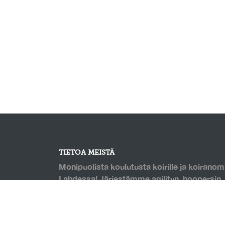
TIETOA MEISTÄ
Monipuolista koulutusta koirille ja koiranomi
Lahdessa! Järjestämme agilityn, hoopersin, 
monien muiden lajien kursseja. Puolilämmin k
jossa pohjana Saltexin kumirouhetäytteinen
Mahdollisuus omatoimitreenaukseen, sekä h