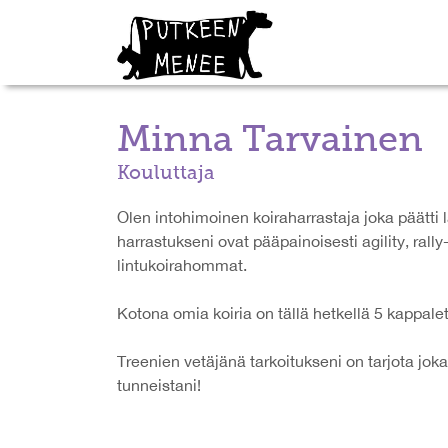
Minna Tarvainen
Kouluttaja
Olen intohimoinen koiraharrastaja joka päätti
harrastukseni ovat pääpainoisesti agility, ral
lintukoirahommat.
Kotona omia koiria on tällä hetkellä 5 kappalett
Treenien vetäjänä tarkoitukseni on tarjota joka
tunneistani!