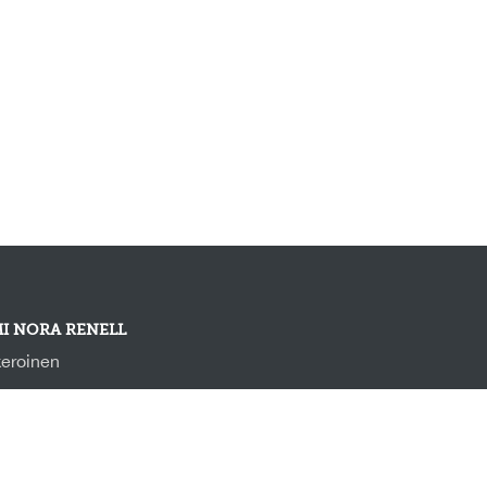
I NORA RENELL
eroinen
ra@putkeenmenee.fi
58456372580