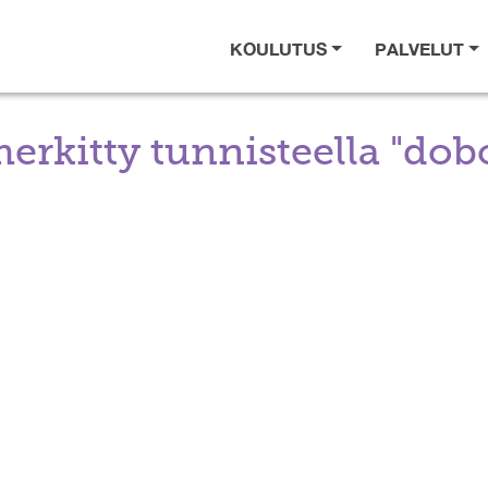
KOULUTUS
PALVELUT
merkitty tunnisteella "dob