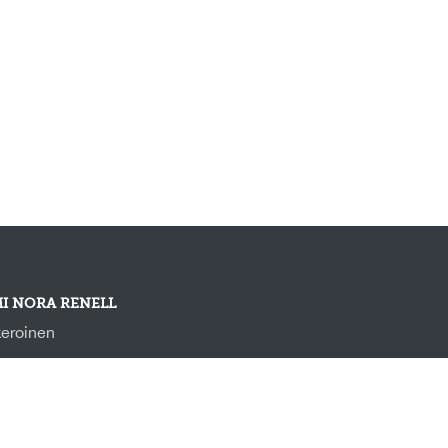
I NORA RENELL
eroinen
ra@putkeenmenee.fi
58456372580