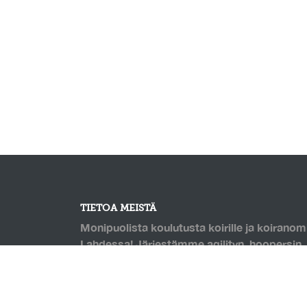
TIETOA MEISTÄ
Monipuolista koulutusta koirille ja koiranomi
Lahdessa! Järjestämme agilityn, hoopersin, 
monien muiden lajien kursseja. Puolilämmin k
jossa pohjana Saltexin kumirouhetäytteinen
Mahdollisuus omatoimitreenaukseen, sekä h