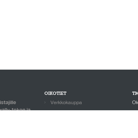
OIKOTIET
TM
stajille
Verkkokauppa
Ok
rally-tokon ja
Ilmoittautumisehdot
no
oirahalli,
+3
Evästekäytäntö
 keinonurmi.
allin
Tietosuojakäytäntö