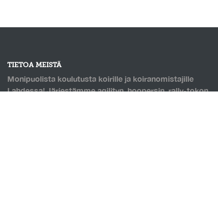
TIETOA MEISTÄ
Monipuolista koulutusta koirille ja koiranomistajille
Lahdessa! Järjestämme agilityn, hoopersin, rally-tokon
ja monien muiden lajien kursseja. Puolilämmin
koirahalli, jossa pohjana Saltexin kumirouhetäytteinen
keinonurmi. Mahdollisuus omatoimitreenaukseen, sekä
hallin vuokraukseen!
OIKOTIET
Verkkokauppa
Ilmoittautumisehdot
Evästekäytäntö