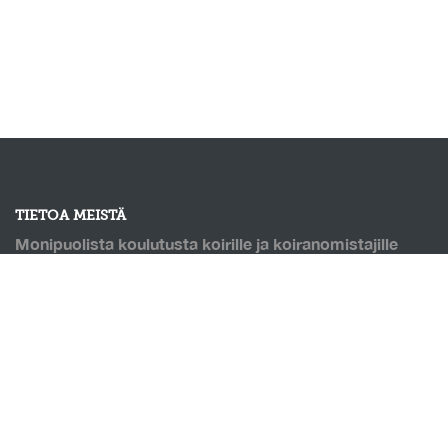
TIETOA MEISTÄ
Monipuolista koulutusta koirille ja koiranomistajille
Lahdessa! Järjestämme agilityn, hoopersin, rally-tokon
ja monien muiden lajien kursseja. Puolilämmin
koirahalli, jossa pohjana Saltexin kumirouhetäytteinen
keinonurmi. Mahdollisuus omatoimitreenaukseen, sekä
hallin vuokraukseen!
OIKOTIET
Verkkokauppa