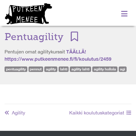
Pentuagility
TÄÄLLÄ!
Pentujen omat agilitykurssit
https://www.putkeenmenee.fi/fi/koulutus/2459
pentuagility
pennut
agility
lahti
agility lahti
agility hollola
agi
Agility
Kaikki koulutuskategoriat