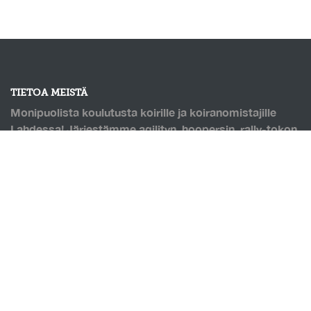
TIETOA MEISTÄ
Monipuolista koulutusta koirille ja koiranomistajille
Lahdessa! Järjestämme agilityn, hoopersin, rally-tokon
ja monien muiden lajien kursseja. Puolilämmin
koirahalli, jossa pohjana Saltexin kumirouhetäytteinen
keinonurmi. Mahdollisuus omatoimitreenaukseen, sekä
hallin vuokraukseen!
OIKOTIET
Verkkokauppa
Ilmoittautumisehdot
Evästekäytäntö