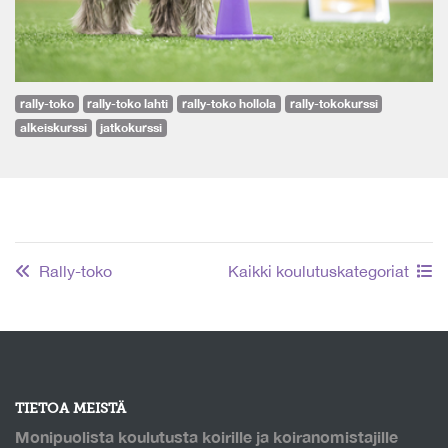
rally-toko
rally-toko lahti
rally-toko hollola
rally-tokokurssi
alkeiskurssi
jatkokurssi
Rally-toko
Kaikki koulutuskategoriat
TIETOA MEISTÄ
Monipuolista koulutusta koirille ja koiranomistajille