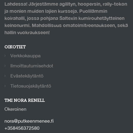
Lahdessa! Järjestämme agilityn, hoopersin, rally-tokon
ja monien muiden lajien kursseja. Puolilämmin
koirahalli, jossa pohjana Saltexin kumirouhetäytteinen
keinonurmi. Mahdollisuus omatoimitreenaukseen, sekä
hallin vuokraukseen!
OIKOTIET
Verkkokauppa
Ilmoittautumisehdot
Evästekäytäntö
Tietosuojakäytäntö
TMI NORA RENELL
Okeroinen
nora@putkeenmenee.fi
+358456372580