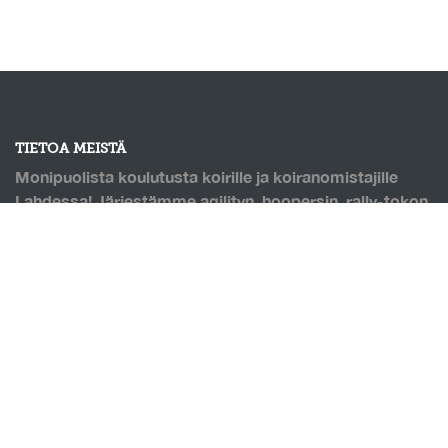
TIETOA MEISTÄ
Monipuolista koulutusta koirille ja koiranomistajille
Lahdessa! Järjestämme agilityn, hoopersin, rally-tokon
ja monien muiden lajien kursseja. Puolilämmin
koirahalli, jossa pohjana Saltexin kumirouhetäytteinen
keinonurmi. Mahdollisuus omatoimitreenaukseen, sekä
hallin vuokraukseen!
OIKOTIET
Verkkokauppa
Ilmoittautumisehdot
Evästekäytäntö