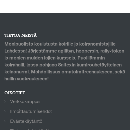
TIETOA MEISTÄ
Monipuolista koulutusta koirille ja koiranomistajille
Lahdessa! Järjestämme agilityn, hoopersin, rally-tokon
ja monien muiden lajien kursseja. Puolilämmin
koirahalli, jossa pohjana Saltexin kumirouhetäytteinen
keinonurmi. Mahdollisuus omatoimitreenaukseen, sekä
hallin vuokraukseen!
OIKOTIET
Verkkokauppa
Ilmoittautumisehdot
Evästekäytäntö