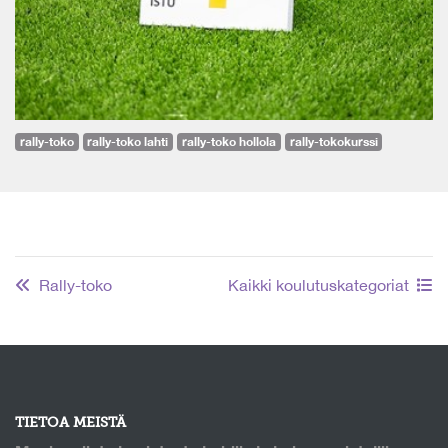
rally-toko
rally-toko lahti
rally-toko hollola
rally-tokokurssi
Rally-toko
Kaikki koulutuskategoriat
TIETOA MEISTÄ