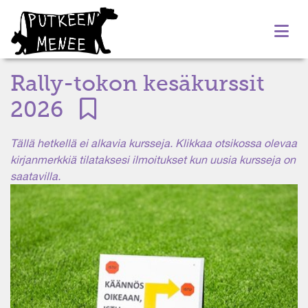
Rally-tokon kesäkurssit
2026
Tällä hetkellä ei alkavia kursseja. Klikkaa otsikossa olevaa
kirjanmerkkiä tilataksesi ilmoitukset kun uusia kursseja on
saatavilla.