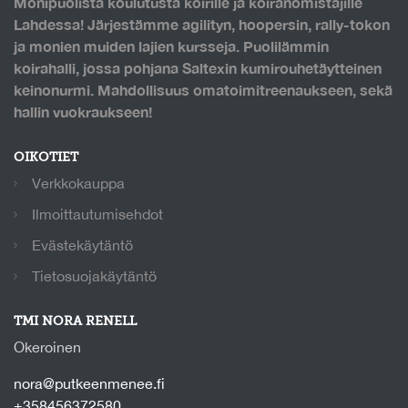
Monipuolista koulutusta koirille ja koiranomistajille
Lahdessa! Järjestämme agilityn, hoopersin, rally-tokon
ja monien muiden lajien kursseja. Puolilämmin
koirahalli, jossa pohjana Saltexin kumirouhetäytteinen
keinonurmi. Mahdollisuus omatoimitreenaukseen, sekä
hallin vuokraukseen!
OIKOTIET
Verkkokauppa
Ilmoittautumisehdot
Evästekäytäntö
Tietosuojakäytäntö
TMI NORA RENELL
Okeroinen
nora@putkeenmenee.fi
+358456372580